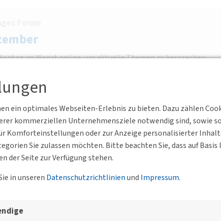
nges Forum
zember
n Montag im Monat online, um aktuelle Themen zu besprechen,
n fachlichen Austausch…
llungen
n ein optimales Webseiten-Erlebnis zu bieten. Dazu zählen Cookie
serer kommerziellen Unternehmensziele notwendig sind, sowie solc
r Komforteinstellungen oder zur Anzeige personalisierter Inhal
egorien Sie zulassen möchten. Bitte beachten Sie, dass auf Basi
GbR Vordere Cramergasse 11 90478 Nürnberg
BV
en der Seite zur Verfügung stehen.
erkehr und Landschaft
Sie in unseren
Datenschutzrichtlinien
und
Impressum
.
endige