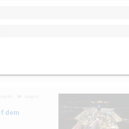
25, 70174 Stuttgart
BV Württemberg e.V.
s
etektieren
 Kürze!
smarkt
Junges
uf dem