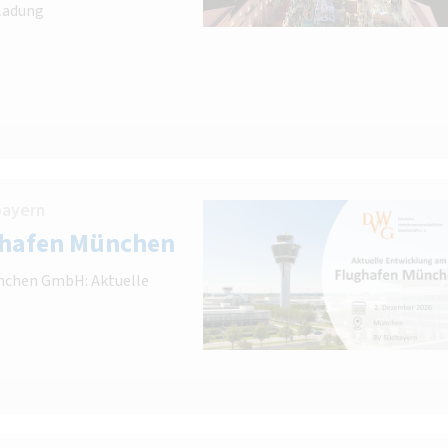
ladung
bayern
ghafen München
nchen GmbH: Aktuelle