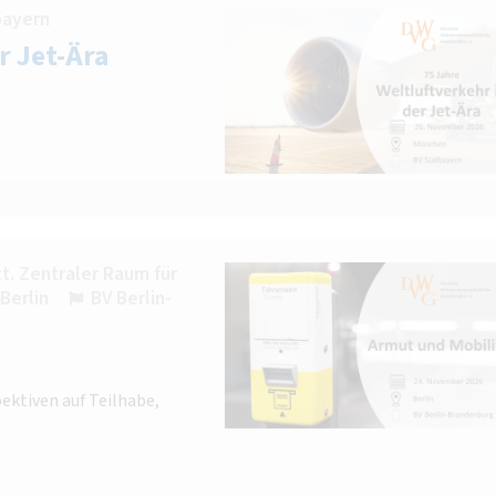
bayern
r Jet-Ära
. Zentraler Raum für
Berlin
BV Berlin-
ektiven auf Teilhabe,