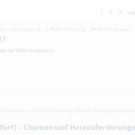
1
2
3
nä
es, Sterzinger Str. 4, 90461 Nürnberg
BV Nordbayern
27
zender der DVWG Nordbayern
Keßlerplatz 12, 90489 Nürnberg Fakultät Bauingenieurwese
furt) – Chancen und Herausforderung