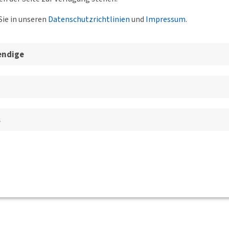
Sie in unseren
Datenschutzrichtlinien
und
Impressum
.
deburg.ihk.de
endige
s