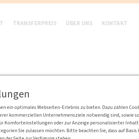
FT
TRANSFERPREIS
ÜBER UNS
KONTAKT
llungen
n ein optimales Webseiten-Erlebnis zu bieten. Dazu zählen Cookie
chsen-anhalt.de
serer kommerziellen Unternehmensziele notwendig sind, sowie solc
r Komforteinstellungen oder zur Anzeige personalisierter Inhal
egorien Sie zulassen möchten. Bitte beachten Sie, dass auf Basi
en der Seite zur Verfügung stehen.