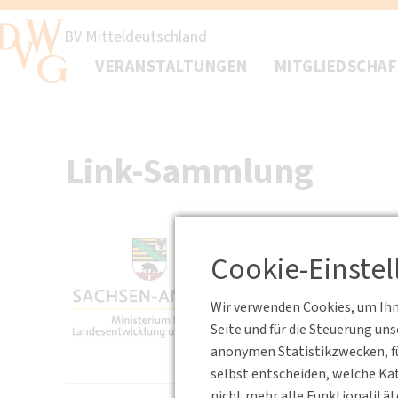
BV Mitteldeutschland
VERANSTALTUNGEN
MITGLIEDSCHA
Link-Sammlung
Cookie-Einste
Wir verwenden Cookies, um Ihne
www.mlv.sa
Seite und für die Steuerung un
anonymen Statistikzwecken, fü
selbst entscheiden, welche Kat
nicht mehr alle Funktionalität