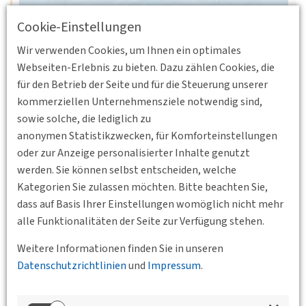
Cookie-Einstellungen
Wir verwenden Cookies, um Ihnen ein optimales
04.12.2025 17:00
Webseiten-Erlebnis zu bieten. Dazu zählen Cookies, die
Online
BV Mitteldeutschland
für den Betrieb der Seite und für die Steuerung unserer
Buchungs-und Dispositionssoftware für On-
kommerziellen Unternehmensziele notwendig sind,
Demand-Verkehre
sowie solche, die lediglich zu
anonymen Statistikzwecken, für Komforteinstellungen
Nachhaltige Intelligente Mobilität: Zukunft
oder zur Anzeige personalisierter Inhalte genutzt
Bedarfsverkehre: Online-Ringvorlesung der
werden. Sie können selbst entscheiden, welche
Netzwerkinitiative Intelligente Mobilität (NIIMO) in
Kategorien Sie zulassen möchten. Bitte beachten Sie,
Zusammenarbeit mit dem Studienfeld…
dass auf Basis Ihrer Einstellungen womöglich nicht mehr
Weiterlesen
alle Funktionalitäten der Seite zur Verfügung stehen.
Weitere Informationen finden Sie in unseren
Datenschutzrichtlinien
und
Impressum
.