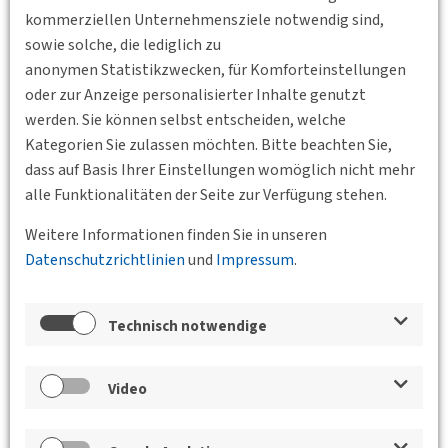
kommerziellen Unternehmensziele notwendig sind,
sowie solche, die lediglich zu
anonymen Statistikzwecken, für Komforteinstellungen
oder zur Anzeige personalisierter Inhalte genutzt
werden. Sie können selbst entscheiden, welche
Kategorien Sie zulassen möchten. Bitte beachten Sie,
dass auf Basis Ihrer Einstellungen womöglich nicht mehr
Zurück
alle Funktionalitäten der Seite zur Verfügung stehen.
Weitere Informationen finden Sie in unseren
Datenschutzrichtlinien
und
Impressum
.
Veranstaltungen der Bundesgeschäftsstelle,
der BVs und des Jungen Forums
Der ÖPNV der Zukunft fährt autonom
Technisch notwendige
14.09.2026 17:30 - 19:00
Kronenstraße 25,
Video
70174 Stuttgart
BV Württemberg e.V.
Dr.-Ing. Dipl.-Kfm. Till Ackermann, Fachbereichsleiter