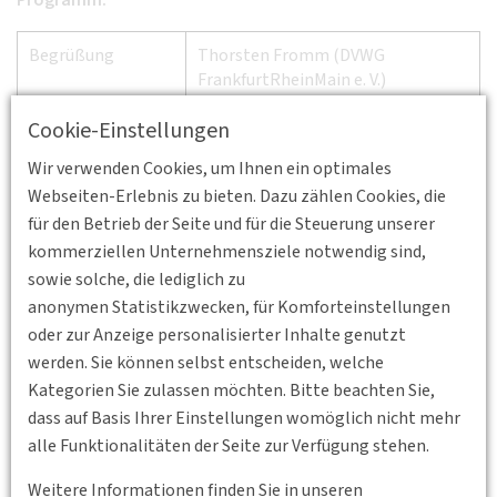
Programm:
Begrüßung
Thorsten Fromm (DVWG
FrankfurtRheinMain e. V.)
Cookie-Einstellungen
Moderation
Prof. Dr. Claudia Hille
(Hochschule
Karlsruhe)
Wir verwenden Cookies, um Ihnen ein optimales
Webseiten-Erlebnis zu bieten. Dazu zählen Cookies, die
Vortrag
Prof. Dr. Martina Lohmeier
für den Betrieb der Seite und für die Steuerung unserer
(Hochschule RheinMain)
kommerziellen Unternehmensziele notwendig sind,
sowie solche, die lediglich zu
Vortrag
Mark-Simon Krause
(Hochschule
anonymen Statistikzwecken, für Komforteinstellungen
Darmstadt)
oder zur Anzeige personalisierter Inhalte genutzt
„Sicher, schnell und aktiv auf dem
werden. Sie können selbst entscheiden, welche
Radschnellweg von Darmstadt nach
Kategorien Sie zulassen möchten. Bitte beachten Sie,
Frankfurt.“
dass auf Basis Ihrer Einstellungen womöglich nicht mehr
alle Funktionalitäten der Seite zur Verfügung stehen.
Podiumsdiskussion
Frank Nagel
(CDU-Fraktion
Frankfurt am Main)
Weitere Informationen finden Sie in unseren