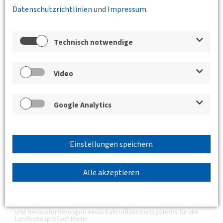
Datenschutzrichtlinien
und
Impressum
.
Prof. Dr. Dennis Knese
(Frankfurt
University of Applied Sciences)
Technisch notwendige
Beatrix Baltabol
(Radentscheid
Frankfurt)
Video
Georgios Kontos
(Regionalverband
Google Analytics
FrankfurtRheinMain)
Einstellungen speichern
Verwandte Nachrichten
21.11.2025
ÖPNV trifft Wissenschaft - Jüngste
Alle akzeptieren
Forschungsbeiträge
03.06.2025
Baustellenbesichtigung der U-Bahn Linie U5
19.09.2013
JuFo-Diskurs: MVGmeinRad im 2. Jahr – Chancen
und Herausforderungen eines Fahrradvermietsystems für die
Landeshauptstadt Mainz