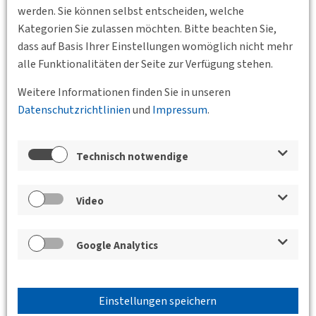
ersten 1 ½ Jahre Betrieb gezogen.
werden. Sie können selbst entscheiden, welche
Kategorien Sie zulassen möchten. Bitte beachten Sie,
Ein Ausblick auf die Zukunft und Weiterentwicklung des
dass auf Basis Ihrer Einstellungen womöglich nicht mehr
Fahrradvermietsystems runden den Vortrag ab. Vielleicht
alle Funktionalitäten der Seite zur Verfügung stehen.
bekommen auch Sie dabei Lust auf Miet-Radeln in Mainz.
Weitere Informationen finden Sie in unseren
Referent: Michael Kraus, Mainzer Verkehrsgesellschaft mbH
Datenschutzrichtlinien
und
Impressum
.
(MVG)
Organisation und Anmeldung: Kevin Löhr,
Technisch notwendige
kevin.loehr(at)mvg-mainz.de
, Telefon 06131 12-6639
Ort: Mainzer Verkehrsgesellschaft, Mozartstr. 8, 55118 Mainz,
Video
Raum 400
Google Analytics
Verwandte Nachrichten
24.06.2025
Radverkehr im Fokus: Wege in eine nachhaltige
Zukunft
Einstellungen speichern